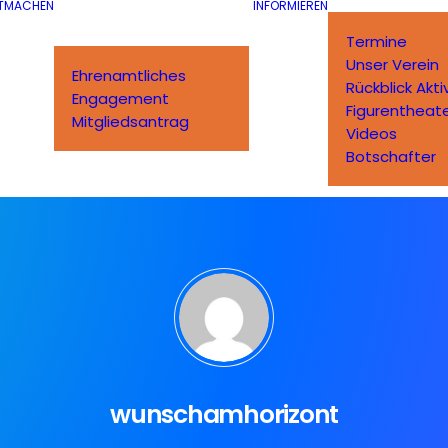
TMACHEN
INFORMIEREN
Termine
Unser Verein
Ehrenamtliches
Rückblick Akti
Engagement
Figurentheat
Mitgliedsantrag
Videos
Botschafter
wunschamhorizont