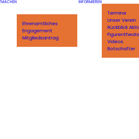
TMACHEN
INFORMIEREN
Termine
Unser Verein
Ehrenamtliches
Rückblick Akti
Engagement
Figurentheat
Mitgliedsantrag
Videos
Botschafter