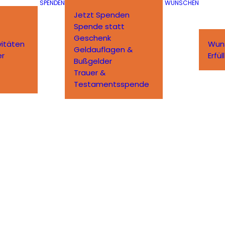
SPENDEN
WÜNSCHEN
Jetzt Spenden
Spende statt
Geschenk
vitäten
Wun
Geldauflagen &
er
Erfü
Bußgelder
Trauer &
Testamentsspende