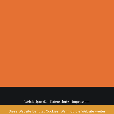
Geldauflagen & Bußgelder
Trauer & Testamentsspende
Wunsch Antrag
Erfüllte Wünsche
Presseinformationen
Wir in der Presse
WUNSCHAMHORIZONT
Webdesign: 3K. ||
Datenschutz
||
Impressum
Diese Website benutzt Cookies. Wenn du die Website weiter