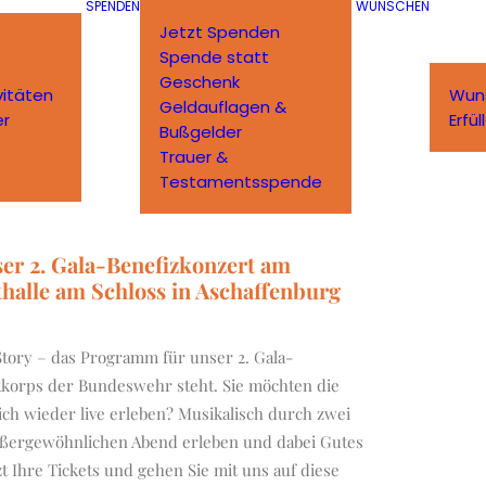
SPENDEN
WÜNSCHEN
Jetzt Spenden
Spende statt
Geschenk
vitäten
Wun
Geldauflagen &
er
Erfü
Bußgelder
Trauer &
Testamentsspende
nser 2. Gala-Benefizkonzert am
dthalle am Schloss in Aschaffenburg
Story – das Programm für unser 2. Gala-
korps der Bundeswehr steht. Sie möchten die
h wieder live erleben? Musikalisch durch zwei
ußergewöhnlichen Abend erleben und dabei Gutes
zt Ihre Tickets und gehen Sie mit uns auf diese