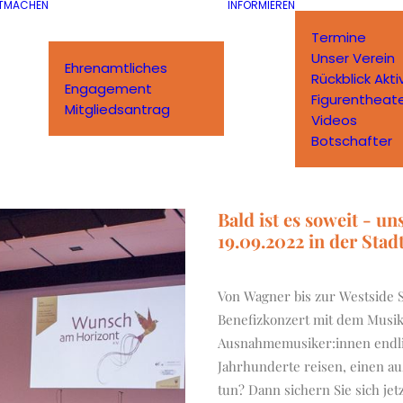
TMACHEN
INFORMIEREN
Termine
Unser Verein
Ehrenamtliches
Rückblick Akti
Engagement
Figurentheat
Mitgliedsantrag
Videos
Botschafter
Bald ist es soweit - u
19.09.2022 in der Sta
Von Wagner bis zur Westside 
Benefizkonzert mit dem Musik
Ausnahmemusiker:innen endlic
Jahrhunderte reisen, einen a
tun? Dann sichern Sie sich jet