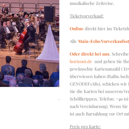
musikalische Zeitreise.
Ticketvorverkauf:
Online
direkt hier im Tickets
Alle
Main-Echo Vorverkaufsst
Oder direkt bei uns
. Schreib
horizont.de
und geben Sie Ihr
gewünschte Kartenanzahl ( Er
überwiesen haben (RaiBa Ascha
GENODEF1AB1), schicken wir I
Sie die Karten bei unserem Ve
Schöllkrippen, Telefon: +49 (0
nach Vereinbarung). Wenn Sie 
ist auch Barzahlung vor Ort mö
Preis pro Karte: