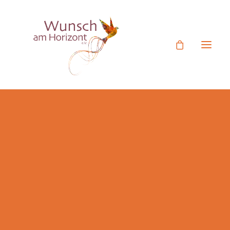
Ehrenamtliches Engagement
Mitgliedsantrag
Termine
Unser Verein
Rückblick Aktivitäten
Figurentheater Videos
Botschafter
Jetzt Spenden
Spende statt Geschenk
Nevfel Cumart wurde 1964 in Lingenfeld geboren und