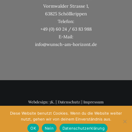
Vormwalder Strasse 1,
63825 Schöllkrippen
Telefon:
+49 (0) 60 24 / 63 83 988
E-Mail:
info@wunsch-am-horizont.de
Webdesign: 3K. ||
Datenschutz
||
Impressum
Diese Website benutzt Cookies. Wenn du die Website weiter
nutzt, gehen wir von deinem Einverständnis aus.
OK
Nein
Datenschutzerklärung