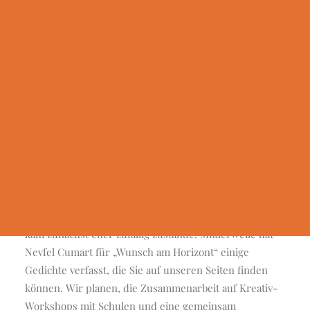
Geldauflagen & Bußgelder
zählt mit über 18 Gedichtbänden zu den produktivsten
Trauer & Testamentsspende
Lyrikern seiner Generation. Cumart studierte
Turkologie, Arabistik und Islamwissenschaft und lebt
Wunsch Antrag
seit 1993 als freier Schriftsteller, Referent, Übersetzer
Erfüllte Wünsche
und Journalist in der Nähe von Bamberg.
Presseinformationen
Nevfel Cumart
Wir in der Presse
zeitgenössischer Lyriker aus Bamberg
Mit wenigen Zeilen werden so viele Gedanken und
Gefühle vermittelt. Der Kontakt zu unserem Verein
kam zunächst eher zufällig zustande. Mittlerweile hat
Nevfel Cumart für „Wunsch am Horizont“ einige
Gedichte verfasst, die Sie auf unseren Seiten finden
können. Wir planen, die Zusammenarbeit auf Kreativ-
Workshops mit Schulen und eine gemeinsam