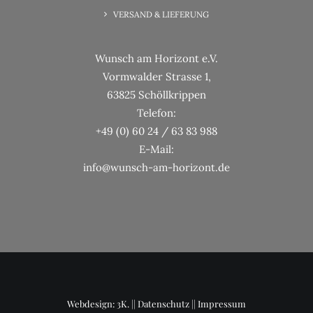
VERSAND & LIEFERUNG
Wunsch am Horizont e.V.
Vormwalder Strasse 1,
63825 Schöllkrippen
Telefon:
+49 (0) 60 24 / 63 83 988
E-Mail:
info@wunsch-am-horizont.de
Webdesign: 3K. ||
Datenschutz
||
Impressum