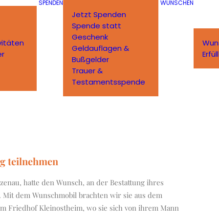
SPENDEN
WÜNSCHEN
Jetzt Spenden
Spende statt
Geschenk
vitäten
Wun
Geldauflagen &
er
Erfü
Bußgelder
Trauer &
Testamentsspende
ng teilnehmen
Alzenau, hatte den Wunsch, an der Bestattung ihres
 Mit dem Wunschmobil brachten wir sie aus dem
m Friedhof Kleinostheim, wo sie sich von ihrem Mann