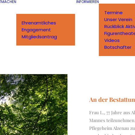
TMACHEN
INFORMIEREN
Termine
Unser Verein
Ehrenamtliches
Rückblick Akti
Engagement
Figurentheat
Mitgliedsantrag
Videos
Botschafter
An der Bestattu
Frau L., 77 Jahre aus 
Mannes teilzunehmen.
Pflegeheim Alzenau zu