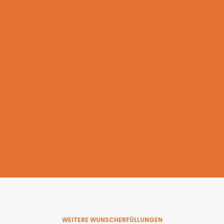
Geldauflagen & Bußgelder
Trauer & Testamentsspende
Wunsch Antrag
Erfüllte Wünsche
Presseinformationen
Wir in der Presse
WEITERE WUNSCHERFÜLLUNGEN