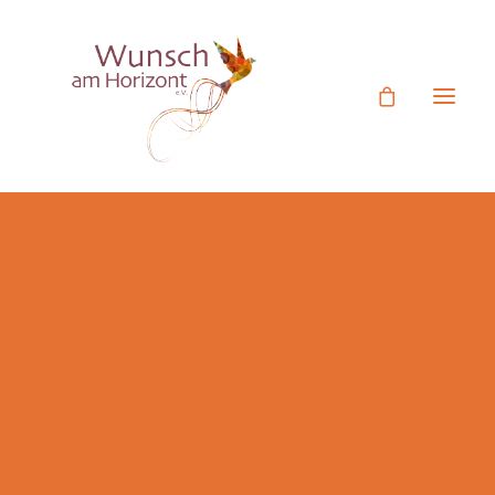
Ehrenamtliches Engagement
Mitgliedsantrag
Termine
Beisetzung des Vaters
Unser Verein
Rückblick Aktivitäten
Herr G., 54 Jahre und unheilbar erkrankt, wünschte
Figurentheater Videos
sich, an der Beisetzung seines Vaters in Langenselbold
Botschafter
teilnehmen zu können. Sein Wunsch wurde über das
Jetzt Spenden
Hospiz Hanau an uns herangetragen und so fuhren wir
Spende statt Geschenk
Herrn G. zum Bestattungswald Ruhehain Rödelberg.