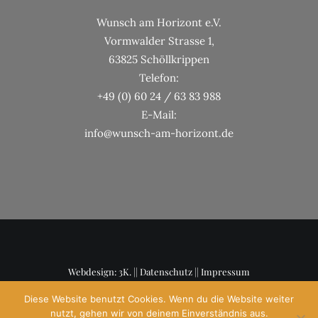
Wunsch am Horizont e.V.
Vormwalder Strasse 1,
63825 Schöllkrippen
Telefon:
+49 (0) 60 24 / 63 83 988
E-Mail:
info@wunsch-am-horizont.de
Webdesign: 3K. ||
Datenschutz
||
Impressum
Diese Website benutzt Cookies. Wenn du die Website weiter
nutzt, gehen wir von deinem Einverständnis aus.