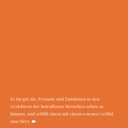
Geldauflagen & Bußgelder
eine Nachkriegskindheit mit vielen Entbehrungen. Sie
Trauer & Testamentsspende
konnten ein paar gemeinsame Stunden miteinander
verbringen.
Wunsch Antrag
Erfüllte Wünsche
Presseinformationen
Wir in der Presse
Es war ein sehr erfolgreicher und ereignisreicher Tag
für mich, was Gutes zu tun und Menschen nach so
langer Zeit wieder zueinander bringen zu können, da
es die Umstände im Leben selbst einem nicht möglich
gemacht haben.
Es tut gut die, Freunde und Emotionen in den
Gesichtern der betroffenen Menschen sehen zu
können, und erfüllt einem mit einem warmen Gefühl
ums Herz.
❤️