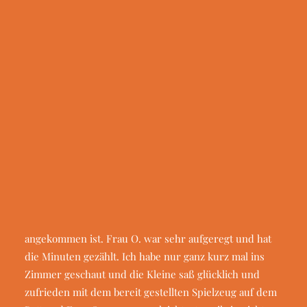
Geldauflagen & Bußgelder
erfüllen. Gemeinsam mit ihrem Opa flog das kleine
Trauer & Testamentsspende
Mädchen aus Rumänien, wo sie zwischenzeitig wohnte,
nach Frankfurt und besuchte drei Wochen lang ihre
Wunsch Antrag
Mutter.
Erfüllte Wünsche
Foto: Bess Hamiti
Presseinformationen
Wir in der Presse
Liebe Frau Amrhein-Krug,
[…] Ich wollte auf jeden Fall nochmal Bescheid geben,
dass die Familie gestern gegen 14 Uhr im Hospiz
angekommen ist. Frau O. war sehr aufgeregt und hat
die Minuten gezählt. Ich habe nur ganz kurz mal ins
Zimmer geschaut und die Kleine saß glücklich und
zufrieden mit dem bereit gestellten Spielzeug auf dem