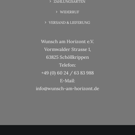
ZAHLUNGSARTEN
WIDERRUF
VERSAND & LIEFERUNG
Wunsch am Horizont e.V.
Vormwalder Strasse 1,
63825 Schöllkrippen
Telefon:
+49 (0) 60 24 / 63 83 988
E-Mail:
info@wunsch-am-horizont.de