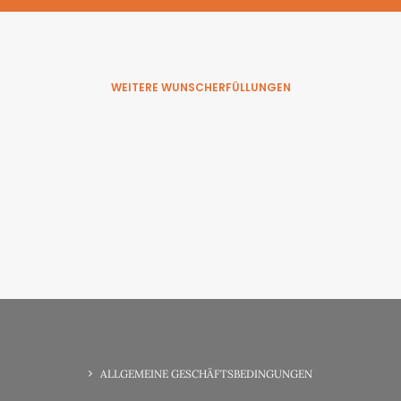
WEITERE WUNSCHERFÜLLUNGEN
6. Juni 2025
Wunscherfüllung Familienzeit
ALLGEMEINE GESCHÄFTSBEDINGUNGEN