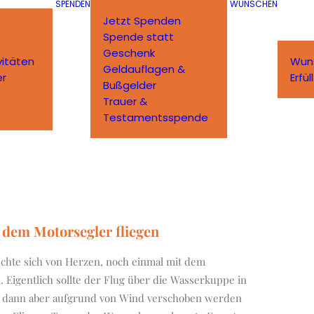
SPENDEN
WÜNSCHEN
Jetzt Spenden
Spende statt
Geschenk
vitäten
Wun
Geldauflagen &
er
Erfü
Bußgelder
Trauer &
Testamentsspende
 dem Motorsegler fliegen
nschte sich von Herzen, noch einmal mit dem
. Eigentlich sollte der Flug über die Wasserkuppe in
e dann aber aufgrund von Wind verschoben werden