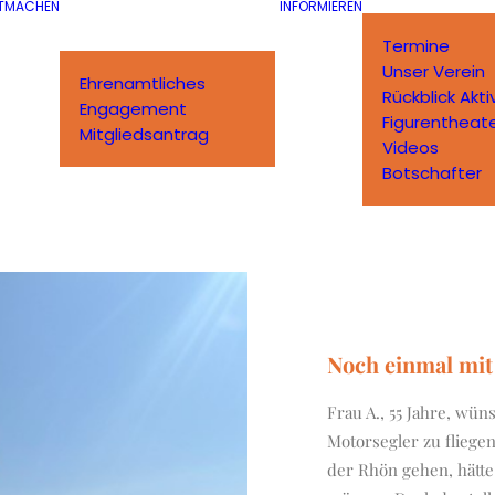
TMACHEN
INFORMIEREN
Termine
Unser Verein
Ehrenamtliches
Rückblick Akti
Engagement
Figurentheat
Mitgliedsantrag
Videos
Botschafter
Noch einmal mit
Frau A., 55 Jahre, wü
Motorsegler zu fliegen
der Rhön gehen, hätt