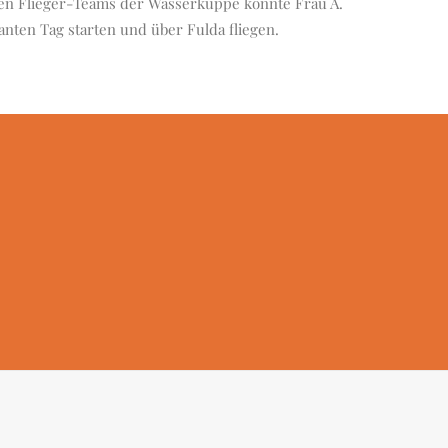
len Flieger-Teams der Wasserkuppe konnte Frau A.
nten Tag starten und über Fulda fliegen.