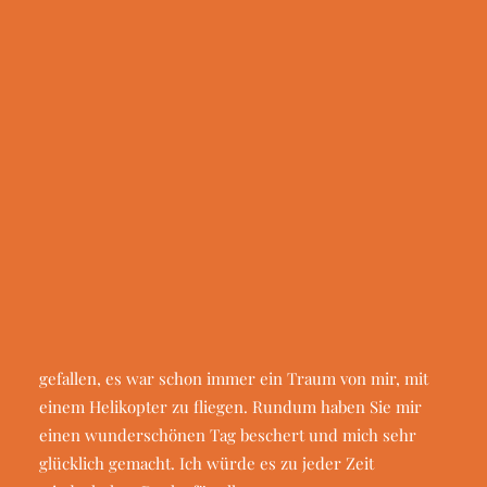
Geldauflagen & Bußgelder
konnten wir glücklicherweise eine Woche später den
Trauer & Testamentsspende
Wunsch erfüllen. Herr R. flog mit seiner Frau und
einer Krankenschwester aus dem Hospiz im
Wunsch Antrag
Helikopter.
Erfüllte Wünsche
Presseinformationen
Wir in der Presse
Hallo „Wunsch am Horizont“,
es war ein wunderschöner Tag, für den ich mich recht
herzlich bedanken möchte.
Ihr Fahrer war super nett,
zuvorkommend und hilfsbereit. Es hat uns allen sehr
gefallen, es war schon immer ein Traum von mir, mit
einem Helikopter zu fliegen. Rundum haben Sie mir
einen wunderschönen Tag beschert und mich sehr
glücklich gemacht.
Ich würde es zu jeder Zeit