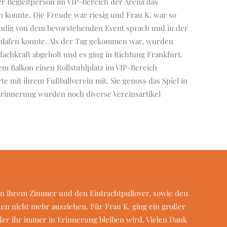
r Begleitperson im VIP-Bereich der Arena das
n konnte. Die Freude war riesig und Frau K. war so
tändig von dem bevorstehenden Event sprach und in der
hlafen konnte. Als der Tag gekommen war, wurden
fachkraft abgeholt und es ging in Richtung Frankfurt.
em Balkon einen Rollstuhlplatz im VIP-Bereich
e mit ihrem Fußballverein mit. Sie genoss das Spiel in
Erinnerung wurden noch diverse Vereinsartikel
 in ihrem Zimmer und den Eintrachtpullover, sowie den
ten nicht mehr ausziehen. Für Frau K. ging ein großer
der ihr immer in Erinnerung bleiben wird. Vielen Dank