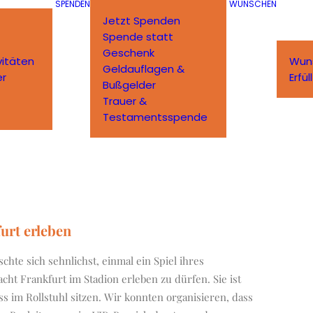
SPENDEN
WÜNSCHEN
Jetzt Spenden
Spende statt
Geschenk
vitäten
Wun
Geldauflagen &
er
Erfü
Bußgelder
Trauer &
Testamentsspende
urt erleben
schte sich sehnlichst, einmal ein Spiel ihres
acht Frankfurt im Stadion erleben zu dürfen. Sie ist
 im Rollstuhl sitzen. Wir konnten organisieren, dass