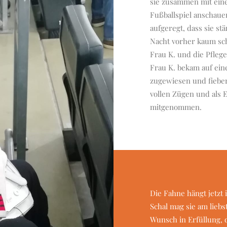
sie zusammen mit eine
Fußballspiel anschaue
aufgeregt, dass sie s
Nacht vorher kaum sc
Frau K. und die Pflege
Frau K. bekam auf ein
zugewiesen und fiebert
vollen Zügen und als 
mitgenommen.
Die Fahne hängt jetzt
Schal mag sie am liebs
Wunsch in Erfüllung, 