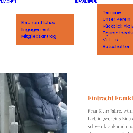
TMACHEN
INFORMIEREN
Termine
Unser Verein
Ehrenamtliches
Rückblick Akti
Engagement
Figurentheat
Mitgliedsantrag
Videos
Botschafter
Eintracht Frankf
Frau K., 43 Jahre, wün
Lieblingsvereins Eintr
schwer krank und muss