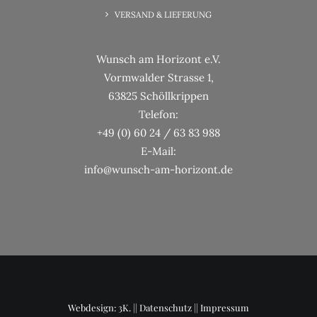
VERSAND & LIEFERUNG
Wunsch am Horizont e.V.
Vormwalder Strasse 1,
63825 Schöllkrippen
Telefon:
+49 (0) 60 24 / 63 83 988
E-Mail:
info@wunsch-am-horizont.de
Webdesign: 3K. ||
Datenschutz
||
Impressum