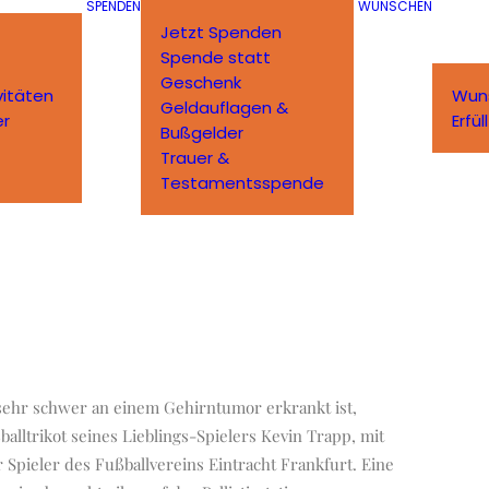
SPENDEN
WÜNSCHEN
Jetzt Spenden
Spende statt
Geschenk
vitäten
Wun
Geldauflagen &
er
Erfü
Bußgelder
Trauer &
Testamentsspende
r sehr schwer an einem Gehirntumor erkrankt ist,
alltrikot seines Lieblings-Spielers Kevin Trapp, mit
r Spieler des Fußballvereins Eintracht Frankfurt. Eine