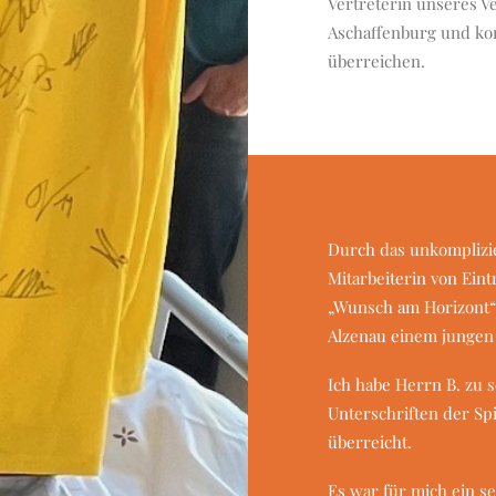
Vertreterin unseres Ve
Aschaffenburg und kon
überreichen.
Durch das unkomplizie
Mitarbeiterin von Ein
„Wunsch am Horizont“ 
Alzenau einem jungen
Ich habe Herrn B. zu 
Unterschriften der Spi
überreicht.
Es war für mich ein s