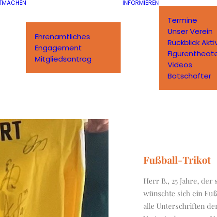
TMACHEN
INFORMIEREN
Termine
Unser Verein
Ehrenamtliches
Rückblick Akti
Engagement
Figurentheat
Mitgliedsantrag
Videos
Botschafter
Fußball-Trikot
Herr B., 25 Jahre, de
wünschte sich ein Fußb
alle Unterschriften de