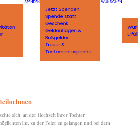
SPENDEN
WÜNSCHEN
Jetzt Spenden
Spende statt
Geschenk
vitäten
Wun
Geldauflagen &
er
Erfü
Bußgelder
Trauer &
Testamentsspende
 teilnehmen
schte sich, an der Hochzeit ihrer Tochter
öglichten ihr, zu der Feier zu gelangen und bei dem