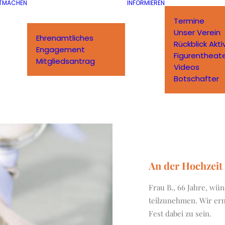
TMACHEN
INFORMIEREN
Termine
Unser Verein
Ehrenamtliches
Rückblick Akti
Engagement
Figurentheat
Mitgliedsantrag
Videos
Botschafter
An der Hochzeit
Frau B., 66 Jahre, wün
teilzunehmen. Wir erm
Fest dabei zu sein.