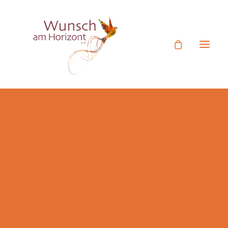
Ehrenamtliches Engagement
Mitgliedsantrag
Termine
Eine kleine Auszeit
Unser Verein
Rückblick Aktivitäten
Herr S., 37 Jahre, leidet an einer Krankheit mit
Figurentheater Videos
ungewissem Verlauf. Er wünschte sich, mit seiner
Botschafter
Familie eine kleine Auszeit im Warmen erleben zu
Jetzt Spenden
dürfen. So organisierten wir für ihn eine kleine Reise
Spende statt Geschenk
nach Gran Canaria. Zusammen mit seiner Frau und