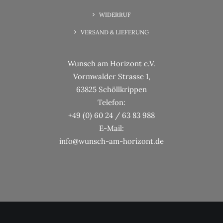
WIDERRUF
VERSAND & LIEFERUNG
Wunsch am Horizont e.V.
Vormwalder Strasse 1,
63825 Schöllkrippen
Telefon:
+49 (0) 60 24 / 63 83 988
E-Mail:
info@wunsch-am-horizont.de