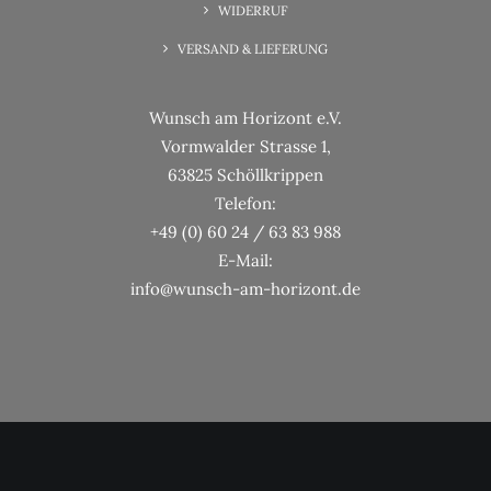
WIDERRUF
VERSAND & LIEFERUNG
Wunsch am Horizont e.V.
Vormwalder Strasse 1,
63825 Schöllkrippen
Telefon:
+49 (0) 60 24 / 63 83 988
E-Mail:
info@wunsch-am-horizont.de