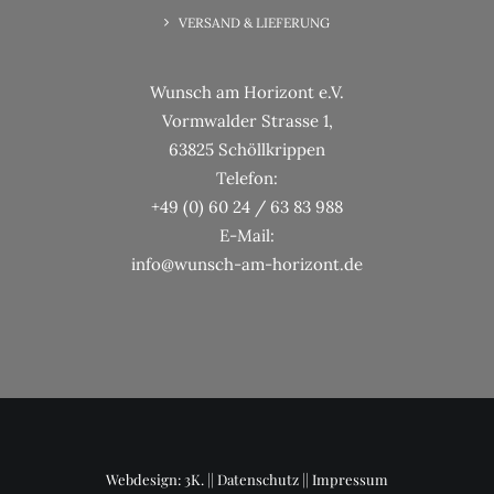
VERSAND & LIEFERUNG
Wunsch am Horizont e.V.
Vormwalder Strasse 1,
63825 Schöllkrippen
Telefon:
+49 (0) 60 24 / 63 83 988
E-Mail:
info@wunsch-am-horizont.de
Webdesign: 3K. ||
Datenschutz
||
Impressum