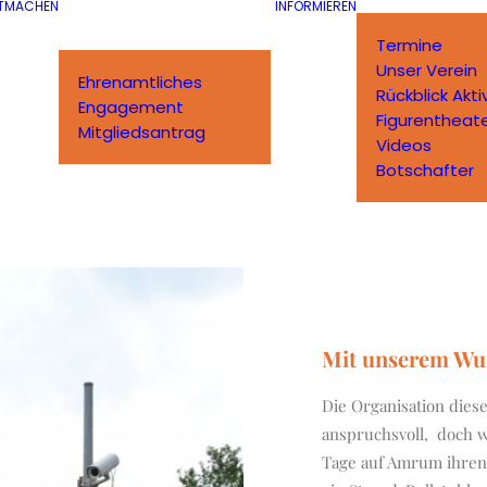
TMACHEN
INFORMIEREN
Termine
Unser Verein
Ehrenamtliches
Rückblick Akti
Engagement
Figurentheat
Mitgliedsantrag
Videos
Botschafter
Mit unserem W
Die Organisation dies
anspruchsvoll, doch w
Tage auf Amrum ihren 