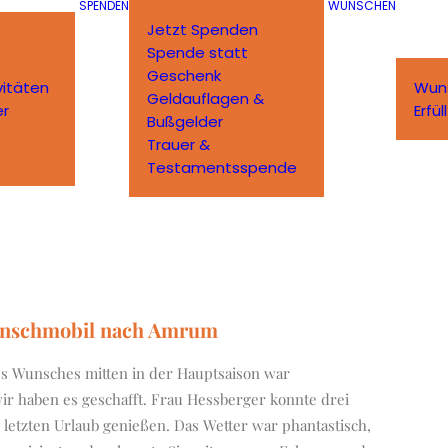
SPENDEN
WÜNSCHEN
Jetzt Spenden
Spende statt
Geschenk
vitäten
Wun
Geldauflagen &
er
Erfü
Bußgelder
Trauer &
Testamentsspende
unschmobil nach Amrum
es Wunsches mitten in der Hauptsaison war
ir haben es geschafft.
Frau Hessberger konnte drei
letzten Urlaub genießen. Das Wetter war phantastisch,