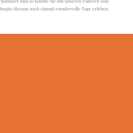
organisiert und so konnte Sie mit unseren Fahrern und
 Hospiz Alzenau noch einmal wundervolle Tage erleben.