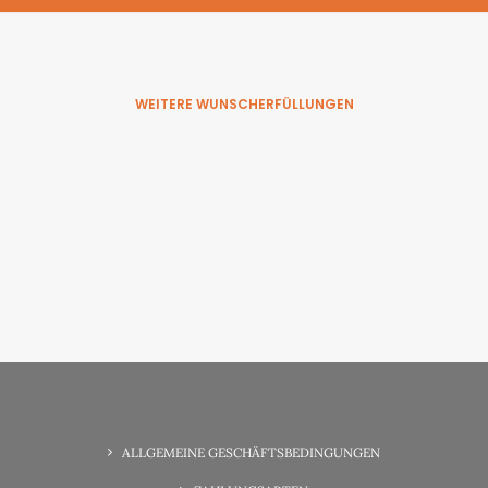
WEITERE WUNSCHERFÜLLUNGEN
6. Juni 2025
Wunsch-Erfüllung Familienzeit
ALLGEMEINE GESCHÄFTSBEDINGUNGEN