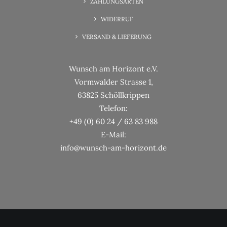
ZAHLUNGSARTEN
WIDERRUF
VERSAND & LIEFERUNG
Wunsch am Horizont e.V.
Vormwalder Strasse 1,
63825 Schöllkrippen
Telefon:
+49 (0) 60 24 / 63 83 988
E-Mail:
info@wunsch-am-horizont.de