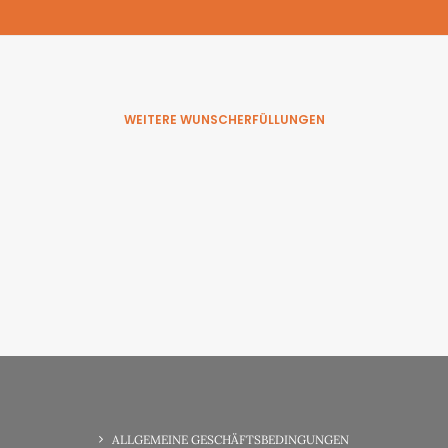
WEITERE WUNSCHERFÜLLUNGEN
6. Juni 2025
Wunsch-Erfüllung Familienzeit
ALLGEMEINE GESCHÄFTSBEDINGUNGEN