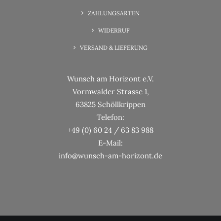
ZAHLUNGSARTEN
WIDERRUF
VERSAND & LIEFERUNG
Wunsch am Horizont e.V.
Vormwalder Strasse 1,
63825 Schöllkrippen
Telefon:
+49 (0) 60 24 / 63 83 988
E-Mail:
info@wunsch-am-horizont.de