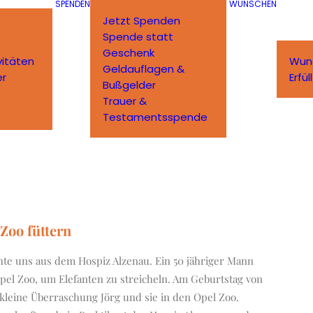
SPENDEN
WÜNSCHEN
Jetzt Spenden
Spende statt
Geschenk
vitäten
Wun
Geldauflagen &
er
Erfü
Bußgelder
Trauer &
Testamentsspende
Zoo füttern
te uns aus dem Hospiz Alzenau. Ein 50 jähriger Mann
Opel Zoo, um Elefanten zu streicheln. Am Geburtstag von
 kleine Überraschung Jörg und sie in den Opel Zoo.