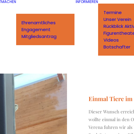
TMACHEN
INFORMIEREN
Termine
Unser Verein
Ehrenamtliches
Rückblick Akti
Engagement
Figurentheat
Mitgliedsantrag
Videos
Botschafter
Einmal Tiere im 
Dieser Wunsch erreich
wollte einmal in den 
Verena fuhren wir als